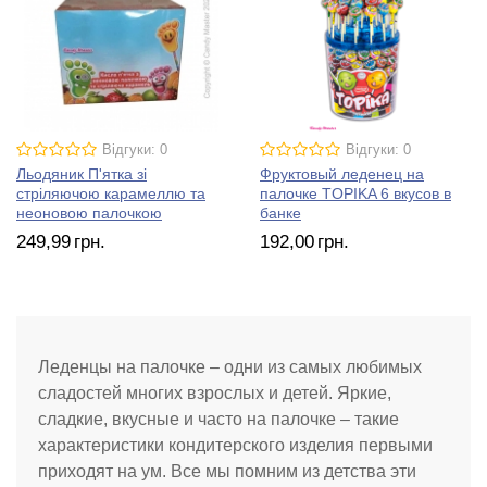
Відгуки: 0
Відгуки: 0
Льодяник П'ятка зі
Фруктовый леденец на
стріляючою карамеллю та
палочке TOPIKA 6 вкусов в
неоновою палочкою
банке
249
,99
грн.
192
,00
грн.
Леденцы на палочке – одни из самых любимых
сладостей многих взрослых и детей. Яркие,
сладкие, вкусные и часто на палочке – такие
характеристики кондитерского изделия первыми
приходят на ум. Все мы помним из детства эти