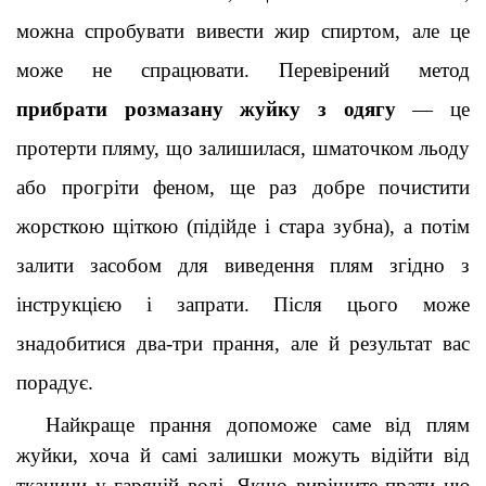
можна спробувати вивести жир спиртом, але це 
може не спрацювати. Перевірений метод 
прибрати розмазану жуйку з одягу
 — це 
протерти пляму, що залишилася, шматочком льоду 
або прогріти феном, ще раз добре почистити 
жорсткою щіткою (підійде і стара зубна), а потім 
залити засобом для виведення плям згідно з 
інструкцією і запрати. Після цього може 
знадобитися два-три прання, але й результат вас 
порадує
.
Найкраще прання допоможе саме від плям 
жуйки, хоча й самі залишки можуть відійти від 
тканини у гарячій воді. Якщо вирішите прати цю 