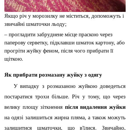
Якщо річ у морозилку не міститься, допоможуть і 
звичайні шматочки льоду
;
–
прогладити забруднене місце праскою через 
паперову серветку, підклавши шматок картону, або 
прогріти жуйку феном, після чого прибрати її 
щіткою
.
Як прибрати розмазану жуйку з одягу
У випадку з розмазаною жуйкою доведеться 
постаратися трохи більше. Річ у тому, що через 
велику площу зіткнення 
після видалення жуйки
на одязі залишиться жирна пляма, а також можуть 
залишитися шматочки, що в'їлися. Звичайно, 