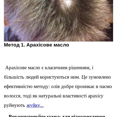
Метод 1. Арахісове масло
 Арахісове масло є класичним рішенням, і 
більшість людей користуються ним. Це зумовлено 
ефективністю методу: олія добре проникає в пасмо 
волосся, тоді як натуральні властивості арахісу 
руйнують
жуйку...
Використовуйте гумку для відокремлення 