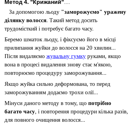
Метод 4. "Крижаний"
....
За допомогою льоду 
"заморожуємо" уражену 
ділянку волосся
. Такий метод досить 
трудомісткий і потребує багато часу
.
Беремо шматок льоду, і фіксуємо його в місці 
прилипання жуйки до волосся на 20 хвилин... 
Після видаляємо 
жувальну гумку
 руками, якщо 
вона в процесі видалення знову стає м'якою, 
повторюємо процедуру заморожування
...
Якщо жуйка сильно деформована, то перед 
заморожуванням додаємо трохи олії
...
Мінуси даного методу в тому, що 
потрібно 
багато часу
, і повторення процедури кілька разів, 
для повного очищення волосся
...